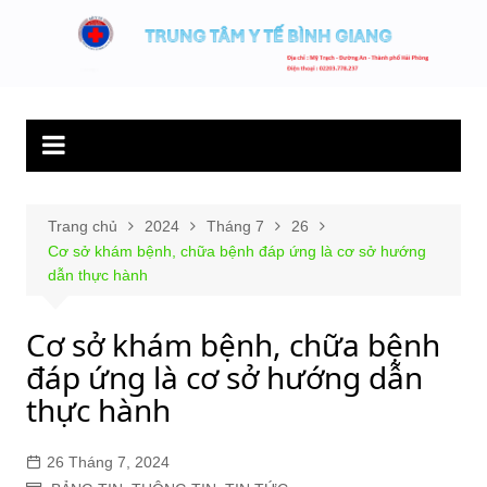
Chuyển
đến
Trung tâm y tế
Hết lòng phục vụ người bệnh và sức khỏe cộng đồng.
phần
Bình Giang
nội
dung
Trang chủ
2024
Tháng 7
26
Cơ sở khám bệnh, chữa bệnh đáp ứng là cơ sở hướng
dẫn thực hành
Cơ sở khám bệnh, chữa bệnh
đáp ứng là cơ sở hướng dẫn
thực hành
26 Tháng 7, 2024