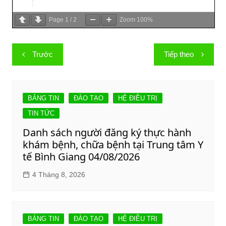
Page
1
/
2
Zoom
100%
Điều
Trước
Tiếp theo
hướng
bài
viết
BẢNG TIN
ĐÀO TẠO
HỆ ĐIỀU TRỊ
TIN TỨC
Danh sách người đăng ký thực hành
khám bệnh, chữa bệnh tại Trung tâm Y
tế Bình Giang 04/08/2026
4 Tháng 8, 2026
BẢNG TIN
ĐÀO TẠO
HỆ ĐIỀU TRỊ