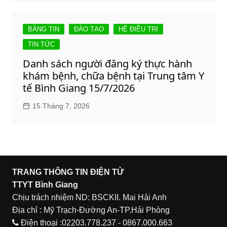
BẢNG TIN
ĐÀO TẠO
HỆ ĐIỀU TRỊ
TIN TỨC
Danh sách người đăng ký thực hành
khám bệnh, chữa bệnh tại Trung tâm Y
tế Bình Giang 15/7/2026
15 Tháng 7, 2026
TRANG THÔNG TIN ĐIỆN TỬ
TTYT Bình Giang
Chịu trách nhiệm ND: BSCKII. Mai Hải Anh
Địa chỉ : Mỹ Trạch-Đường An-TP.Hải Phòng
Điện thoại :02203.778.237 - 0867.000.663