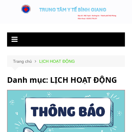
Chuyển
đến
Trung tâm y tế
Hết lòng phục vụ người bệnh và sức khỏe cộng đồng.
phần
Bình Giang
nội
dung
Trang chủ
LỊCH HOẠT ĐỘNG
Danh mục:
LỊCH HOẠT ĐỘNG