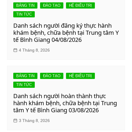
viết
BẢNG TIN
ĐÀO TẠO
HỆ ĐIỀU TRỊ
TIN TỨC
Danh sách người đăng ký thực hành
khám bệnh, chữa bệnh tại Trung tâm Y
tế Bình Giang 04/08/2026
4 Tháng 8, 2026
BẢNG TIN
ĐÀO TẠO
HỆ ĐIỀU TRỊ
TIN TỨC
Danh sách người hoàn thành thực
hành khám bệnh, chữa bệnh tại Trung
tâm Y tế Bình Giang 03/08/2026
3 Tháng 8, 2026