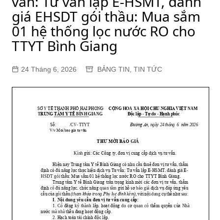
vấn: Tư vấn lập E-HSMT, đánh
giá EHSDT gói thầu: Mua sắm
01 hệ thống lọc nước RO cho
TTYT Bình Giang
24 Tháng 6, 2026
BẢNG TIN
,
TIN TỨC