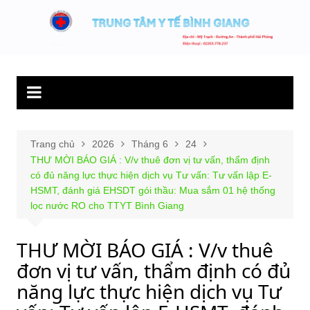
Chuyển
đến
Trung tâm y tế
Hết lòng phục vụ người bệnh và sức khỏe cộng đồng.
phần
Bình Giang
nội
dung
Trang chủ
2026
Tháng 6
24
THƯ MỜI BÁO GIÁ : V/v thuê đơn vị tư vấn, thẩm định
có đủ năng lực thực hiện dịch vụ Tư vấn: Tư vấn lập E-
HSMT, đánh giá EHSDT gói thầu: Mua sắm 01 hệ thống
lọc nước RO cho TTYT Bình Giang
THƯ MỜI BÁO GIÁ : V/v thuê
đơn vị tư vấn, thẩm định có đủ
năng lực thực hiện dịch vụ Tư