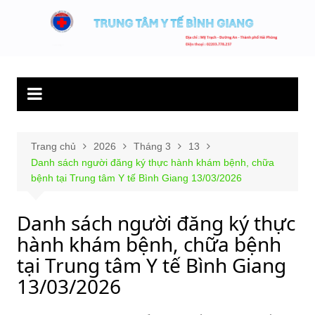
Chuyển
đến
Trung tâm y tế
Hết lòng phục vụ người bệnh và sức khỏe cộng đồng.
phần
Bình Giang
nội
dung
Trang chủ
2026
Tháng 3
13
Danh sách người đăng ký thực hành khám bệnh, chữa
bệnh tại Trung tâm Y tế Bình Giang 13/03/2026
Danh sách người đăng ký thực
hành khám bệnh, chữa bệnh
tại Trung tâm Y tế Bình Giang
13/03/2026