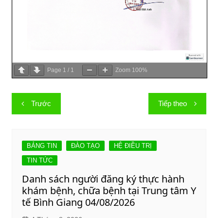
Page
1
/
1
Zoom
100%
Điều
Trước
Tiếp theo
hướng
bài
viết
BẢNG TIN
ĐÀO TẠO
HỆ ĐIỀU TRỊ
TIN TỨC
Danh sách người đăng ký thực hành
khám bệnh, chữa bệnh tại Trung tâm Y
tế Bình Giang 04/08/2026