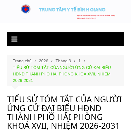
Chuyển
đến
Trung tâm y tế
Hết lòng phục vụ người bệnh và sức khỏe cộng đồng.
phần
Bình Giang
nội
dung
Trang chủ
2026
Tháng 3
1
TIỂU SỬ TÓM TẮT CỦA NGƯỜI ỨNG CỬ ĐẠI BIỂU
HĐND THÀNH PHỐ HẢI PHÒNG KHOÁ XVII, NHIỆM
2026-2031
TIỂU SỬ TÓM TẮT CỦA NGƯỜI
ỨNG CỬ ĐẠI BIỂU HĐND
THÀNH PHỐ HẢI PHÒNG
KHOÁ XVII, NHIỆM 2026-2031