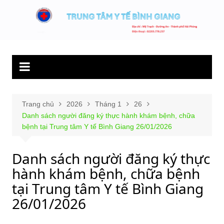
Chuyển
đến
Trung tâm y tế
Hết lòng phục vụ người bệnh và sức khỏe cộng đồng.
phần
Bình Giang
nội
dung
Trang chủ
2026
Tháng 1
26
Danh sách người đăng ký thực hành khám bệnh, chữa
bệnh tại Trung tâm Y tế Bình Giang 26/01/2026
Danh sách người đăng ký thực
hành khám bệnh, chữa bệnh
tại Trung tâm Y tế Bình Giang
26/01/2026