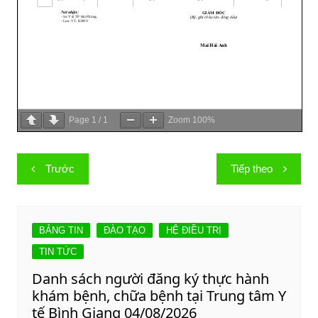
Page
1
/
1
Zoom
100%
Điều
Trước
Tiếp theo
hướng
bài
viết
BẢNG TIN
ĐÀO TẠO
HỆ ĐIỀU TRỊ
TIN TỨC
Danh sách người đăng ký thực hành
khám bệnh, chữa bệnh tại Trung tâm Y
tế Bình Giang 04/08/2026