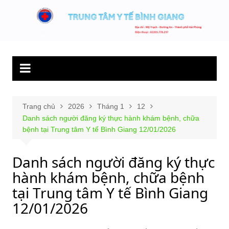
Chuyển
đến
Trung tâm y tế
Hết lòng phục vụ người bệnh và sức khỏe cộng đồng.
phần
Bình Giang
nội
dung
Trang chủ
2026
Tháng 1
12
Danh sách người đăng ký thực hành khám bệnh, chữa
bệnh tại Trung tâm Y tế Bình Giang 12/01/2026
Danh sách người đăng ký thực
hành khám bệnh, chữa bệnh
tại Trung tâm Y tế Bình Giang
12/01/2026