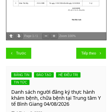
Page
1
/
1
Zoom
100%
Điều
Trước
Tiếp theo
hướng
bài
viết
BẢNG TIN
ĐÀO TẠO
HỆ ĐIỀU TRỊ
TIN TỨC
Danh sách người đăng ký thực hành
khám bệnh, chữa bệnh tại Trung tâm Y
tế Bình Giang 04/08/2026