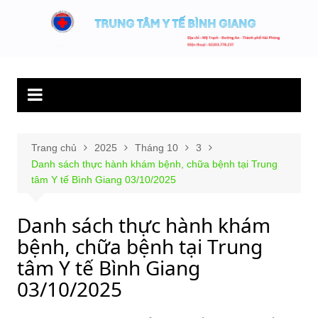
Chuyển
đến
Trung tâm y tế
Hết lòng phục vụ người bệnh và sức khỏe cộng đồng.
phần
Bình Giang
nội
dung
Trang chủ
2025
Tháng 10
3
Danh sách thực hành khám bệnh, chữa bệnh tại Trung
tâm Y tế Bình Giang 03/10/2025
Danh sách thực hành khám
bệnh, chữa bệnh tại Trung
tâm Y tế Bình Giang
03/10/2025