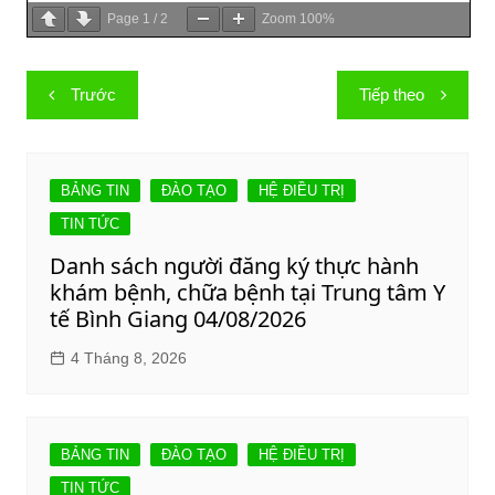
Page
1
/
2
Zoom
100%
Điều
Trước
Tiếp theo
hướng
bài
viết
BẢNG TIN
ĐÀO TẠO
HỆ ĐIỀU TRỊ
TIN TỨC
Danh sách người đăng ký thực hành
khám bệnh, chữa bệnh tại Trung tâm Y
tế Bình Giang 04/08/2026
4 Tháng 8, 2026
BẢNG TIN
ĐÀO TẠO
HỆ ĐIỀU TRỊ
TIN TỨC