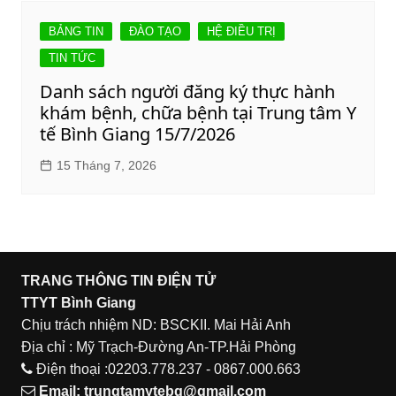
BẢNG TIN
ĐÀO TẠO
HỆ ĐIỀU TRỊ
TIN TỨC
Danh sách người đăng ký thực hành
khám bệnh, chữa bệnh tại Trung tâm Y
tế Bình Giang 15/7/2026
15 Tháng 7, 2026
TRANG THÔNG TIN ĐIỆN TỬ
TTYT Bình Giang
Chịu trách nhiệm ND: BSCKII. Mai Hải Anh
Địa chỉ : Mỹ Trạch-Đường An-TP.Hải Phòng
Điện thoại :02203.778.237 - 0867.000.663
Email:
trungtamytebg@gmail.com