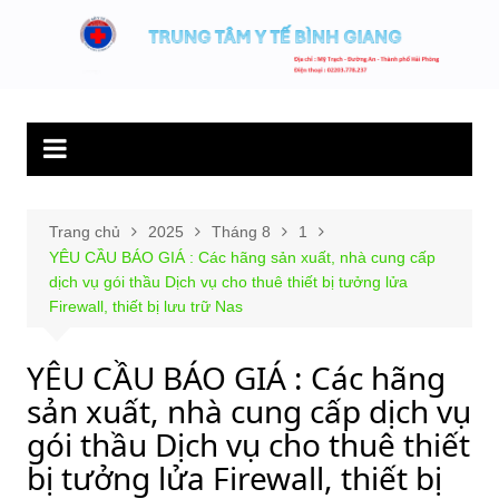
Chuyển
đến
Trung tâm y tế
Hết lòng phục vụ người bệnh và sức khỏe cộng đồng.
phần
Bình Giang
nội
dung
Trang chủ
2025
Tháng 8
1
YÊU CẦU BÁO GIÁ : Các hãng sản xuất, nhà cung cấp
dịch vụ gói thầu Dịch vụ cho thuê thiết bị tưởng lửa
Firewall, thiết bị lưu trữ Nas
YÊU CẦU BÁO GIÁ : Các hãng
sản xuất, nhà cung cấp dịch vụ
gói thầu Dịch vụ cho thuê thiết
bị tưởng lửa Firewall, thiết bị