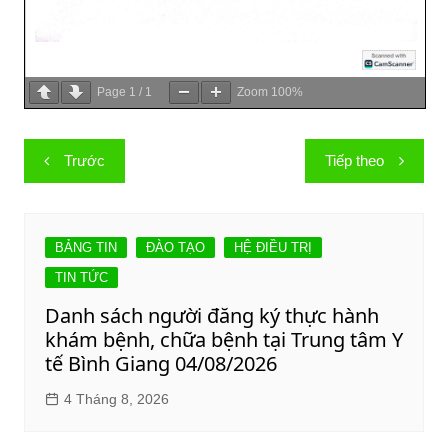
Page
1
/
1
Zoom
100%
Điều
Trước
Tiếp theo
hướng
bài
viết
BẢNG TIN
ĐÀO TẠO
HỆ ĐIỀU TRỊ
TIN TỨC
Danh sách người đăng ký thực hành
khám bệnh, chữa bệnh tại Trung tâm Y
tế Bình Giang 04/08/2026
4 Tháng 8, 2026