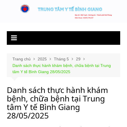
Chuyển
đến
Trung tâm y tế
Hết lòng phục vụ người bệnh và sức khỏe cộng đồng.
phần
Bình Giang
nội
dung
Trang chủ
2025
Tháng 5
29
Danh sách thực hành khám bệnh, chữa bệnh tại Trung
tâm Y tế Bình Giang 28/05/2025
Danh sách thực hành khám
bệnh, chữa bệnh tại Trung
tâm Y tế Bình Giang
28/05/2025