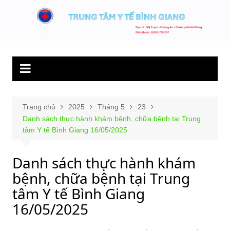
Chuyển
đến
Trung tâm y tế
Hết lòng phục vụ người bệnh và sức khỏe cộng đồng.
phần
Bình Giang
nội
dung
Trang chủ
2025
Tháng 5
23
Danh sách thực hành khám bệnh, chữa bệnh tại Trung
tâm Y tế Bình Giang 16/05/2025
Danh sách thực hành khám
bệnh, chữa bệnh tại Trung
tâm Y tế Bình Giang
16/05/2025