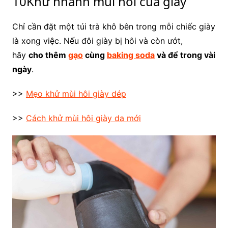
10Khử nhanh mùi hôi của giày
Chỉ cần đặt một túi trà khô bên trong mỗi chiếc giày
là xong việc. Nếu đôi giày bị hôi và còn ướt,
hãy
cho thêm
gạo
cùng
baking soda
và để trong vài
ngày
.
>>
Mẹo khử mùi hôi giày dép
>>
Cách khử mùi hôi giày da mới