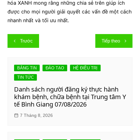
hóa XANH mong rằng những chia sẻ trên giúp ích
được cho mọi người giải quyết các vấn đề một cách
nhanh nhất và tối ưu nhất.
Điều
Trước
Tiếp theo
hướng
bài
viết
BẢNG TIN
ĐÀO TẠO
HỆ ĐIỀU TRỊ
TIN TỨC
Danh sách người đăng ký thực hành
khám bệnh, chữa bệnh tại Trung tâm Y
tế Bình Giang 07/08/2026
7 Tháng 8, 2026