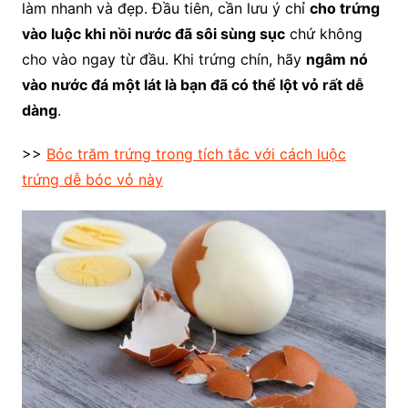
làm nhanh và đẹp. Đầu tiên, cần lưu ý chỉ
cho trứng
vào luộc khi nồi nước đã sôi sùng sục
chứ không
cho vào ngay từ đầu. Khi trứng chín, hãy
ngâm nó
vào nước đá một lát là bạn đã có thể lột vỏ rất dễ
dàng
.
>>
Bóc trăm trứng trong tích tắc với cách luộc
trứng dễ bóc vỏ này