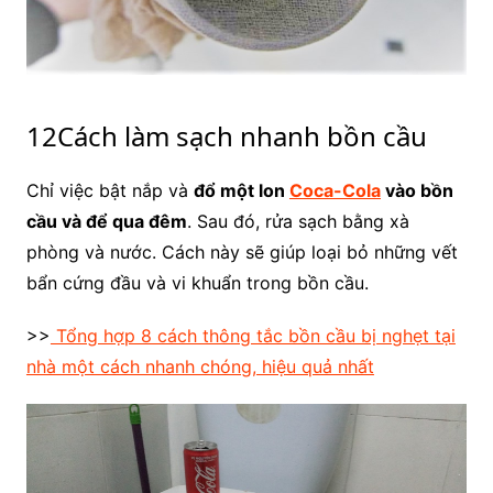
12Cách làm sạch nhanh bồn cầu
Chỉ việc bật nắp và
đổ một lon
Coca-Cola
vào bồn
cầu và để qua đêm
. Sau đó, rửa sạch bằng xà
phòng và nước. Cách này sẽ giúp loại bỏ những vết
bẩn cứng đầu và vi khuẩn trong bồn cầu.
>>
Tổng hợp 8 cách thông tắc bồn cầu bị nghẹt tại
nhà một cách nhanh chóng, hiệu quả nhất