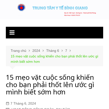
Chuyển
đến
Trung tâm y tế
Hết lòng phục vụ người bệnh và sức khỏe cộng đồng.
phần
Bình Giang
nội
dung
Trang chủ
2024
Tháng 6
7
15 mẹo vặt cuộc sống khiến cho bạn phải thốt lên ước gì
mình biết sớm hơn
15 mẹo vặt cuộc sống khiến
cho bạn phải thốt lên ước gì
mình biết sớm hơn
7 Tháng 6, 2024