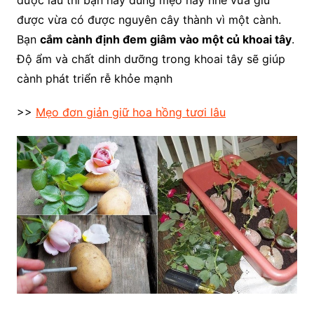
được lâu thì bạn hãy dùng mẹo này nhé vừa giữ
được vừa có được nguyên cây thành vì một cành.
Bạn
cắm cành định đem giâm vào một củ khoai tây
.
Độ ẩm và chất dinh dưỡng trong khoai tây sẽ giúp
cành phát triển rễ khỏe mạnh
>>
Mẹo đơn giản giữ hoa hồng tươi lâu