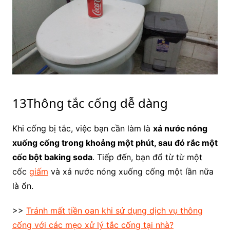
13Thông tắc cống dễ dàng
Khi cống bị tắc, việc bạn cần làm là
xả nước nóng
xuống cống trong khoảng một phút, sau đó rắc một
cốc bột baking soda
. Tiếp đến, bạn đổ từ từ một
cốc
giấm
và xả nước nóng xuống cống một lần nữa
là ổn.
>>
Tránh mất tiền oan khi sử dụng dịch vụ thông
cống với các mẹo xử lý tắc cống tại nhà?