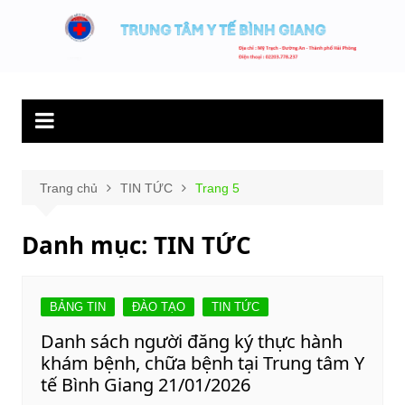
Chuyển
đến
Trung tâm y tế
Hết lòng phục vụ người bệnh và sức khỏe cộng đồng.
phần
Bình Giang
nội
dung
Trang chủ
TIN TỨC
Trang 5
Danh mục:
TIN TỨC
BẢNG TIN
ĐÀO TẠO
TIN TỨC
Danh sách người đăng ký thực hành
khám bệnh, chữa bệnh tại Trung tâm Y
tế Bình Giang 21/01/2026