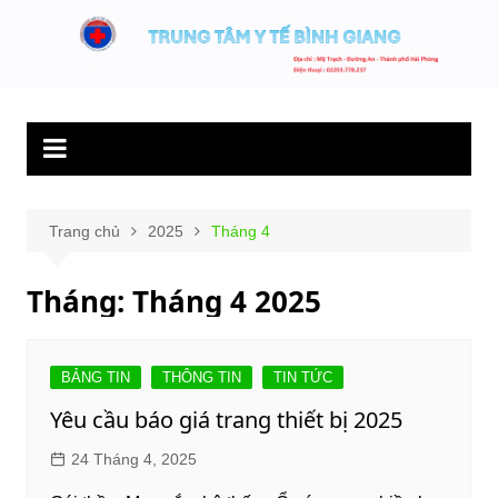
Chuyển
đến
Trung tâm y tế
Hết lòng phục vụ người bệnh và sức khỏe cộng đồng.
phần
Bình Giang
nội
dung
Trang chủ
2025
Tháng 4
Tháng:
Tháng 4 2025
BẢNG TIN
THÔNG TIN
TIN TỨC
Yêu cầu báo giá trang thiết bị 2025
24 Tháng 4, 2025